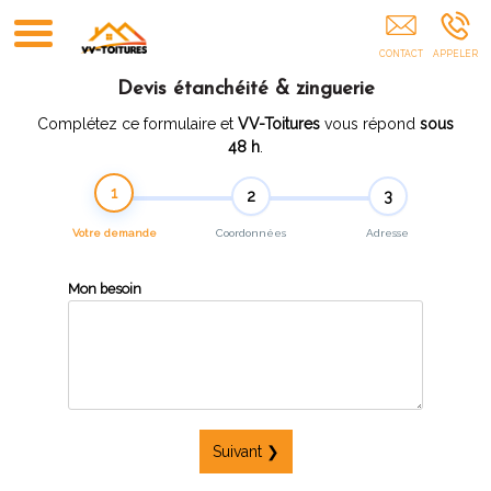
VV-Toitures Antibes
Devis étanchéité & zinguerie
Complétez ce formulaire et
VV-Toitures
vous répond
sous
48 h
.
1
2
3
Votre demande
Coordonnées
Adresse
Mon besoin
Suivant ❯